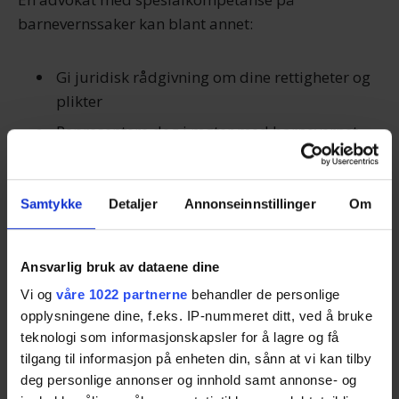
barnevernssaker kan blant annet:
Gi juridisk rådgivning om dine rettigheter og
plikter
Representere deg i møter med barnevernet
Bistå ved utforming av klager og anker
Være din støttespiller gjennom hele
Samtykke
Detaljer
Annonseinnstillinger
Om
prosessen
Sikre at barnets beste blir ivaretatt
Ansvarlig bruk av dataene dine
Vi og
våre 1022 partnerne
behandler de personlige
Få tilbud fra advokater
opplysningene dine, f.eks. IP-nummeret ditt, ved å bruke
teknologi som informasjonskapsler for å lagre og få
tilgang til informasjon på enheten din, sånn at vi kan tilby
Slik fungerer tjenesten
deg personlige annonser og innhold samt annonse- og