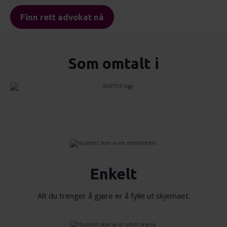
vårt, med partnerne våre innen sosiale medier,
Finn rett advokat nå
annonsering og analysearbeid, som kan kombinere den
med annen informasjon du har gjort tilgjengelig for dem,
eller som de har samlet inn gjennom din bruk av
tjenestene deres.
Som omtalt i
Enkelt
Alt du trenger å gjøre er å fylle ut skjemaet.