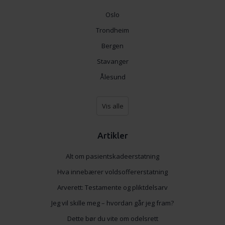
Oslo
Trondheim
Bergen
Stavanger
Ålesund
Vis alle
Artikler
Alt om pasientskadeerstatning
Hva innebærer voldsoffererstatning
Arverett: Testamente og pliktdelsarv
Jeg vil skille meg – hvordan går jeg fram?
Dette bør du vite om odelsrett