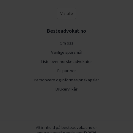
Vis alle
Besteadvokat.no
Om oss
Vanlige spørsmål
Liste over norske advokater
Bli partner
Personvern og informasjonskapsler
Brukervilkår
Alt innhold på besteadvokat.no er
opphavsrettslig beskyttet © 2026