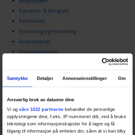
Arbeidsrett
<
Eiendom- & Boligrett
Familierett
Erstatning og Forsikring
Kontraktsrett
Forsvarsadvokat
Det er mange advokatkontor å velge mellom i
Bergen, og jakten på rett advokat kan være både
Samtykke
Detaljer
Annonseinnstillinger
Om
tidkrevende og vanskelig. Derfor gjør
Besteadvokat.no det enklere for deg å finne frem til
Ansvarlig bruk av dataene dine
den beste advokaten til saken din.
Vi og
våre 1022 partnerne
behandler de personlige
opplysningene dine, f.eks. IP-nummeret ditt, ved å bruke
Du får ikke fri rettshjelp gjennom oss, men
teknologi som informasjonskapsler for å lagre og få
tjenesten vår koster deg ikke en krone. Bruk noen få
tilgang til informasjon på enheten din, sånn at vi kan tilby