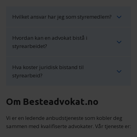
vårt, med partnerne våre innen sosiale medier,
annonsering og analysearbeid, som kan kombinere den
Hvilket ansvar har jeg som styremedlem?
med annen informasjon du har gjort tilgjengelig for dem,
eller som de har samlet inn gjennom din bruk av
tjenestene deres.
Hvordan kan en advokat bistå i
styrearbeidet?
Hva koster juridisk bistand til
styrearbeid?
Om Besteadvokat.no
Vi er en ledende anbudstjeneste som kobler deg
sammen med kvalifiserte advokater. Vår tjeneste er: