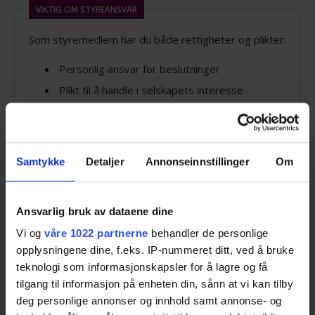
VIKTIG OM STYREANSVAR
Som styremedlem har du både rettigheter og plikter:
Personlig ansvar for beslutninger
Plikt til å handle i selskapets interesse
Krav om forsvarlig saksbehandling
Ansvar for økonomisk forvaltning
En advokat kan hjelpe deg med å forstå og håndtere
Samtykke
Detaljer
Annonseinnstillinger
Om
dette ansvaret!
Ansvarlig bruk av dataene dine
Slik får du hjelp
Vi og
våre 1022 partnerne
behandler de personlige
opplysningene dine, f.eks. IP-nummeret ditt, ved å bruke
teknologi som informasjonskapsler for å lagre og få
Gjennom Besteadvokat.no kan du enkelt få kontakt
tilgang til informasjon på enheten din, sånn at vi kan tilby
med advokater som har spesialkompetanse innen
deg personlige annonser og innhold samt annonse- og
styrearbeid: