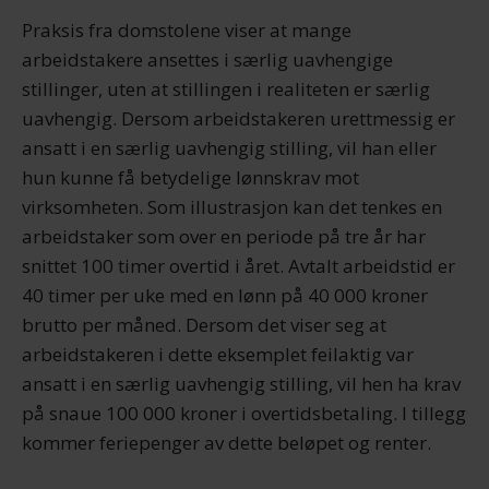
med annen informasjon du har gjort tilgjengelig for dem,
Praksis fra domstolene viser at mange
eller som de har samlet inn gjennom din bruk av
arbeidstakere ansettes i særlig uavhengige
tjenestene deres.
stillinger, uten at stillingen i realiteten er særlig
uavhengig. Dersom arbeidstakeren urettmessig er
ansatt i en særlig uavhengig stilling, vil han eller
hun kunne få betydelige lønnskrav mot
virksomheten. Som illustrasjon kan det tenkes en
arbeidstaker som over en periode på tre år har
snittet 100 timer overtid i året. Avtalt arbeidstid er
40 timer per uke med en lønn på 40 000 kroner
brutto per måned. Dersom det viser seg at
arbeidstakeren i dette eksemplet feilaktig var
ansatt i en særlig uavhengig stilling, vil hen ha krav
på snaue 100 000 kroner i overtidsbetaling. I tillegg
kommer feriepenger av dette beløpet og renter.