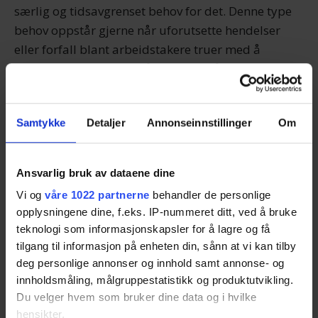
særlig og tidsavgrenset behov for det. Denne type
behov oppstår gjerne når uforutsette hendelser
eller forfall blant arbeidstakere truer med å
forstyrre driften, eller når det oppstår uventet
arbeidspress på annen måte. For overtidsarbeid
skal det betales et tillegg på minst 40 prosent til
Samtykke
Detaljer
Annonseinnstillinger
Om
den lønn arbeidstakeren har for tilsvarende arbeid
i den alminnelige arbeidstiden.
Ansvarlig bruk av dataene dine
Les også:
Vanlige feil ved bruk av
Vi og
våre 1022 partnerne
behandler de personlige
standardkontrakter
opplysningene dine, f.eks. IP-nummeret ditt, ved å bruke
teknologi som informasjonskapsler for å lagre og få
Overtidsarbeidet må ikke overstige 10 timer i løpet
tilgang til informasjon på enheten din, sånn at vi kan tilby
av 24 timer, 25 timer i fire sammenhengende uker
deg personlige annonser og innhold samt annonse- og
innholdsmåling, målgruppestatistikk og produktutvikling.
og 200 timer i løpet av 52 uker. Overtredelse av
Du velger hvem som bruker dine data og i hvilke
disse grensene er straffbare for virksomheten.
hensikter.