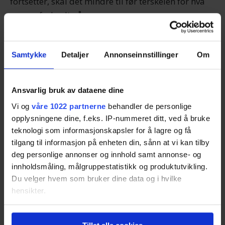
fortsetter, skal det mindre til før terskelen for hva
som er forbudt nås.
Vern for arbeidstaker
Samtykke
Detaljer
Annonseinnstillinger
Om
Dersom du blir utsatt for trakassering, skal
arbeidsgiver sørge for at trakasseringen stopper så
Ansvarlig bruk av dataene dine
snart de får kjennskap til trakasseringen. Du som
Vi og
våre 1022 partnerne
behandler de personlige
har blitt trakassert kan kreve erstatning og/eller
opplysningene dine, f.eks. IP-nummeret ditt, ved å bruke
oppreisning. Dersom den som har trakassert deg
teknologi som informasjonskapsler for å lagre og få
har ledende stilling i bedriften, kan du kreve dette
tilgang til informasjon på enheten din, sånn at vi kan tilby
fra arbeidsgiver. Er det en kollega kan du måtte
deg personlige annonser og innhold samt annonse- og
kreve dette fra kollegaen din – såfremt arbeidsgiver
innholdsmåling, målgruppestatistikk og produktutvikling.
Du velger hvem som bruker dine data og i hvilke
har oppfylt sine plikter, for eksempel til
hensikter.
forebygging.
Hvis du gir oss lov, vil vi også gjerne:
Les også:
Vanlige feil ved bruk av