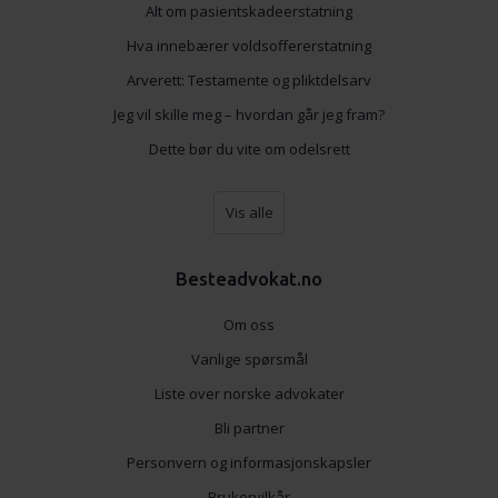
Alt om pasientskadeerstatning
Hva innebærer voldsoffererstatning
Arverett: Testamente og pliktdelsarv
Jeg vil skille meg – hvordan går jeg fram?
Dette bør du vite om odelsrett
Vis alle
Besteadvokat.no
Om oss
Vanlige spørsmål
Liste over norske advokater
Bli partner
Personvern og informasjonskapsler
Brukervilkår